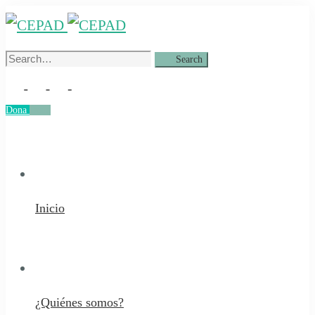
Search
Search
for:
Dona
Dona
Inicio
¿Quiénes somos?