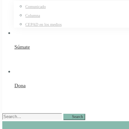
Comunicado
Columna
CEPAD en los medios
Súmate
Dona
Search
Search
for: