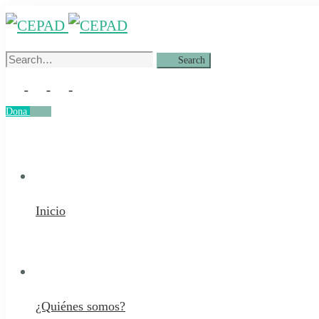
Search
Search
for:
Dona
Dona
Inicio
¿Quiénes somos?