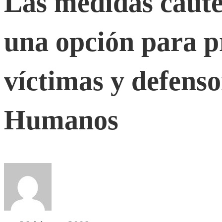
Las medidas caute
cautelares
una opción para pr
de
víctimas y defens
la
Humanos
CIDH,
una
opción