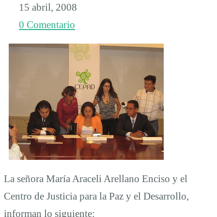
Araceli
15 abril, 2008
0 Comentario
Arellano
Enciso
y
sus
hijas,
La señora María Araceli Arellano Enciso y el
Centro de Justicia para la Paz y el Desarrollo,
por
informan lo siguiente: