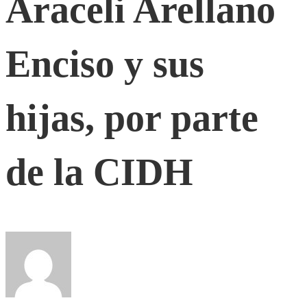
Araceli Arellano
a
Enciso y sus
favor
hijas, por parte
de
de la CIDH
la
señora
María