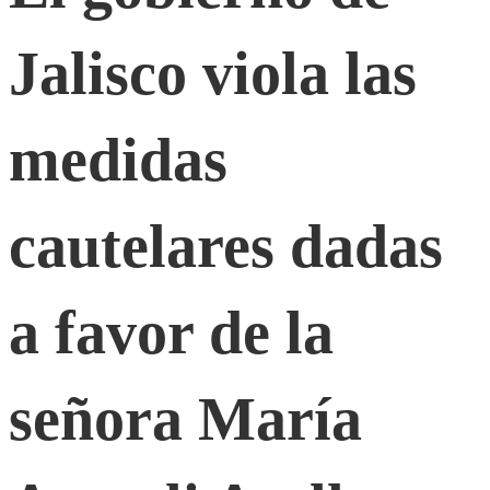
de
Jalisco viola las
Jalisco
medidas
viola
cautelares dadas
las
a favor de la
medidas
cautelares
señora María
dadas