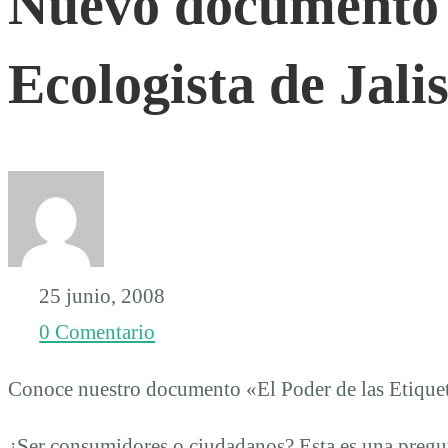
Nuevo documento 
del
Ecologista de Jali
Colectivo
Ecologista
de
25 junio, 2008
Jalisco
0 Comentario
Conoce nuestro documento «El Poder de las Etiquet
¿Ser consumidores o ciudadanos? Esta es una pregun