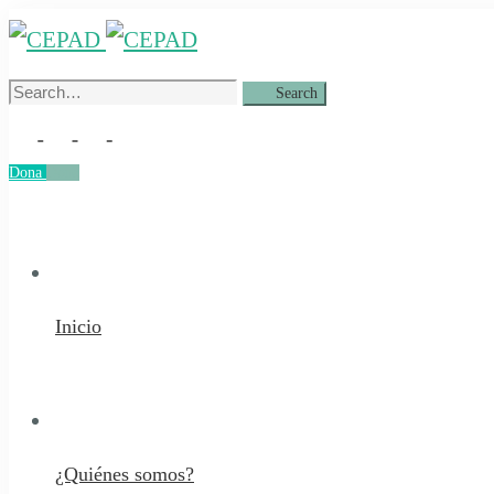
Search
Search
for:
Dona
Dona
Inicio
¿Quiénes somos?