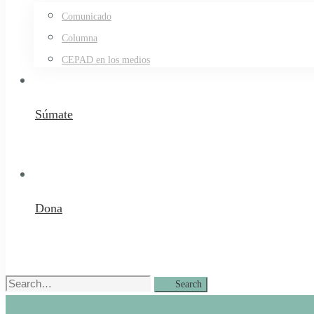
Comunicado
Columna
CEPAD en los medios
Súmate
Dona
Search
Search
for: