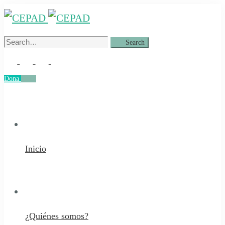
Search
Search
for:
Dona
Dona
Inicio
¿Quiénes somos?