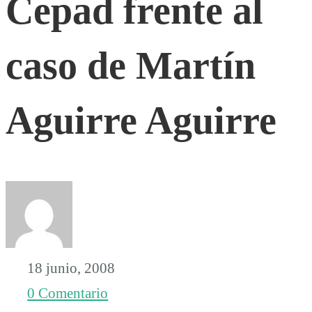
Cepad frente al
frente
caso de Martín
al
Aguirre Aguirre
caso
de
Martín
Aguirre
18 junio, 2008
0 Comentario