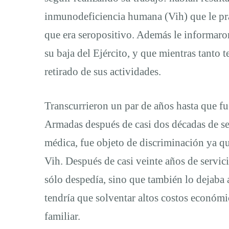
Vih
inmunodeficiencia humana (Vih) que le pra
recibió
que era seropositivo. Además le informaron
su baja del Ejército, y que mientras tanto 
una
retirado de sus actividades.
resolución
Transcurrieron un par de años hasta que fue
Armadas después de casi dos décadas de se
judicial
médica, fue objeto de discriminación ya qu
Vih. Después de casi veinte años de servici
favorable
sólo despedía, sino que también lo dejaba a
tendría que solventar altos costos económi
para
familiar.