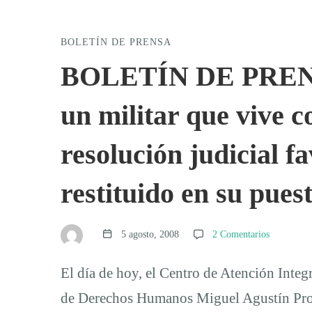
BOLETÍN DE PRENSA
BOLETÍN
BOLETÍN DE PRENSA
DE
un militar que vive c
PRENSA:
resolución judicial f
restituido en su pues
Luego
de
5 agosto, 2008
2 Comentarios
El día de hoy, el Centro de Atención Integ
6
de Derechos Humanos Miguel Agustín Pro J