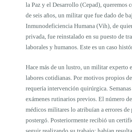
la Paz y el Desarrollo (Cepad), queremos 
años,
de seis años, un militar que fue dado de baj
Inmunodeficiencia Humana (Vih), de quien
un
privada, fue reinstalado en su puesto de tr
laborales y humanos. Este es un caso histór
militar
Hace más de un lustro, un militar experto
que
labores cotidianas. Por motivos propios de 
vive
requería intervención quirúrgica. Semanas 
exámenes rutinarios previos. El número de
con
médicos militares lo atribuían a errores de
postergó. Posteriormente recibió un certifi
seguir realizando su trabajo: habían result