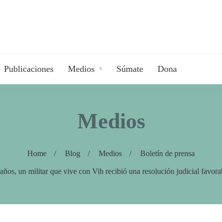
Publicaciones
Medios
Súmate
Dona
Medios
Home
Blog
Medios
Boletín de prensa
n militar que vive con Vih recibió una resolución judicial favorable 