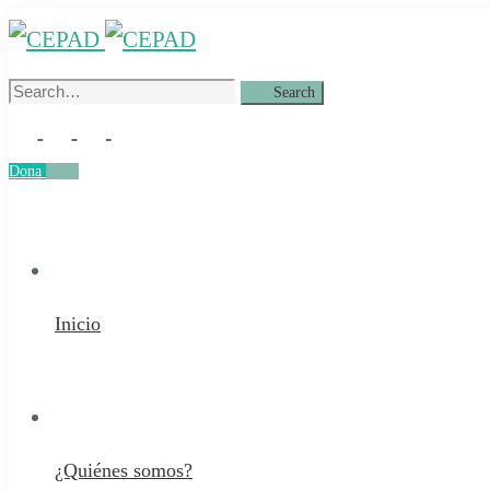
Search
Search
for:
Dona
Dona
Inicio
¿Quiénes somos?