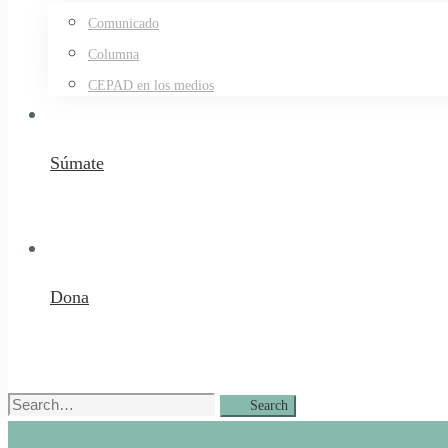
Comunicado
Columna
CEPAD en los medios
Súmate
Dona
Search
Search
for: