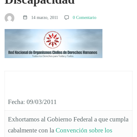
de
14 marzo, 2011
0 Comentario
la
Ley
General
para
Fecha:
09/03/2011
la
Exhortamos al Gobierno Federal a que cumpla
cabalmente con la
Convención sobre los