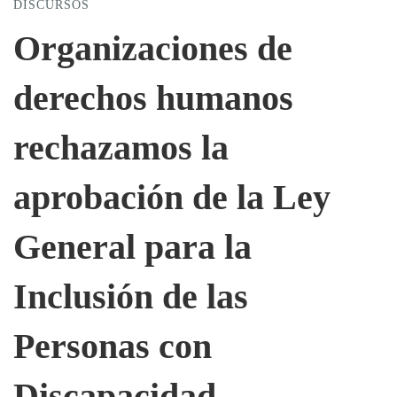
DISCURSOS
Organizaciones
Organizaciones de
de
derechos humanos
derechos
rechazamos la
aprobación de la Ley
humanos
General para la
rechazamos
Inclusión de las
la
Personas con
aprobación
Discapacidad