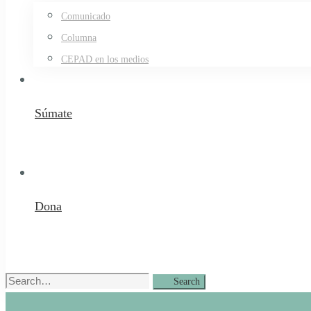
Comunicado
Columna
CEPAD en los medios
Súmate
Dona
Search
Search
for: