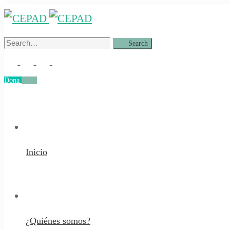
Search
Search
for:
Dona
Dona
Inicio
¿Quiénes somos?