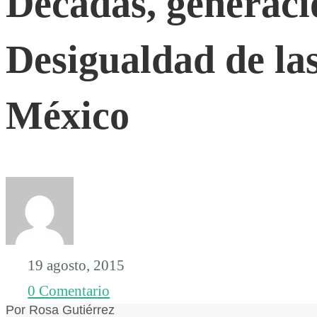
Décadas, generaci
y
Desigualdad de la
años:
México
Desigualdad
de
las
19 agosto, 2015
mujeres
0 Comentario
Por Rosa Gutiérrez