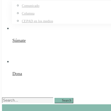
Comunicado
Columna
CEPAD en los medios
Súmate
Dona
Search
Search
for: