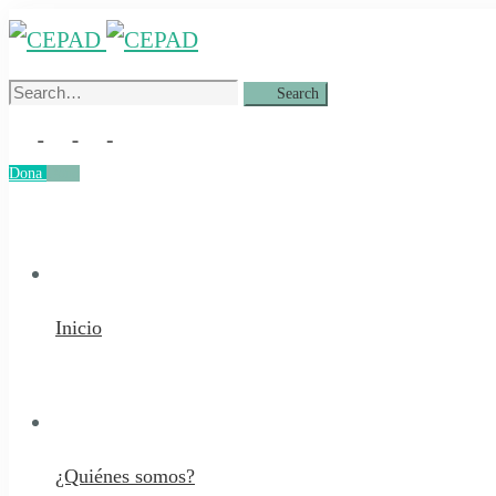
Search
Search
for:
Dona
Dona
Inicio
¿Quiénes somos?