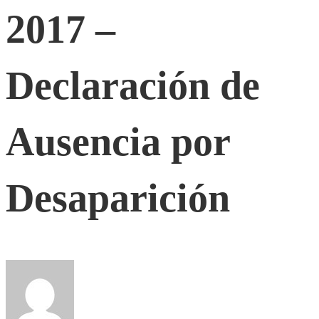
2017
2017 –
–
Declaración de
Declaración
Ausencia por
de
Desaparición
Ausencia
por
Desaparición