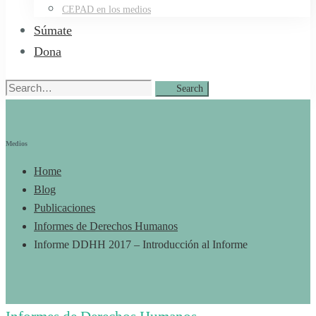
CEPAD en los medios
Súmate
Dona
Search
Search
for:
Medios
Home
Blog
Publicaciones
Informes de Derechos Humanos
Informe DDHH 2017 – Introducción al Informe