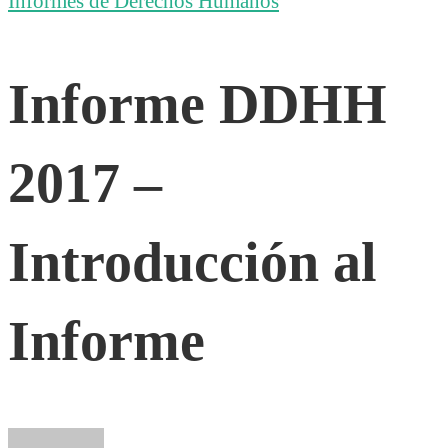
Informe
Informes de Derechos Humanos
DDHH
Informe DDHH
2017
2017 –
–
Introducción al
Introducción
Informe
al
Informe