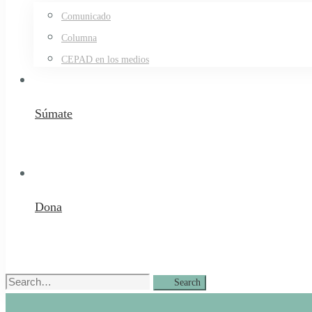
Comunicado
Columna
CEPAD en los medios
Súmate
Dona
Search
Search
for: