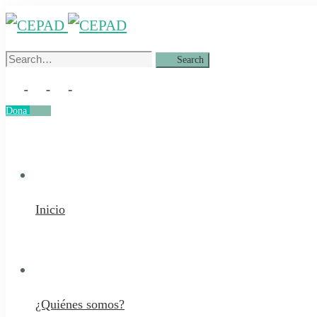
Search
Search
for:
Dona
Dona
Inicio
¿Quiénes somos?