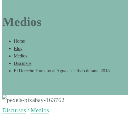
Medios
Home
Blog
Medios
Discursos
El Derecho Humano al Agua en Jalisco durante 2018
El
Discursos
/
Medios
Derecho