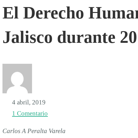
El Derecho Human
Humano
Jalisco durante 2
al
Agua
en
Jalisco
4 abril, 2019
1 Comentario
durante
Carlos A Peralta Varela