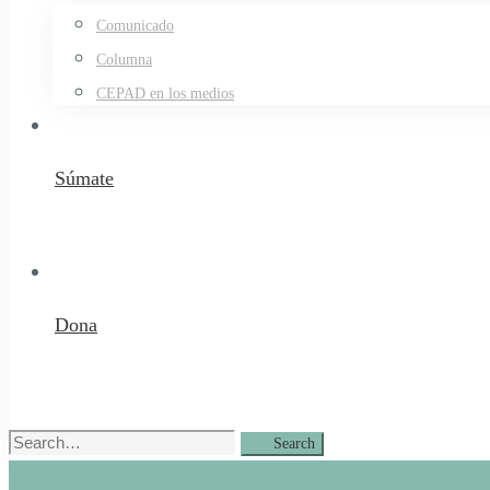
Comunicado
Columna
CEPAD en los medios
Súmate
Dona
Search
Search
for: