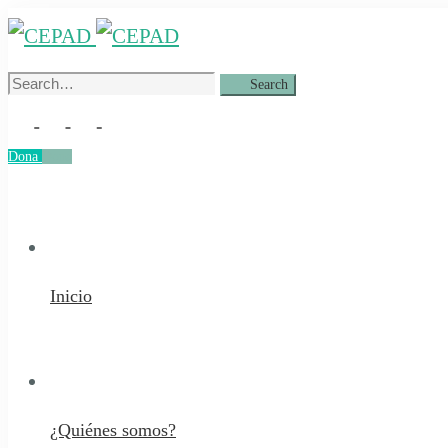
Search
Search
for:
Dona
Dona
Inicio
¿Quiénes somos?