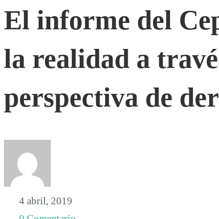
El informe del Cep
del
la realidad a trav
Cepad
y
perspectiva de de
la
lectura
de
4 abril, 2019
0 Comentario