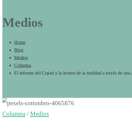
Medios
Home
Blog
Medios
Columna
El informe del Cepad y la lectura de la realidad a través de un
El
Columna
/
Medios
informe