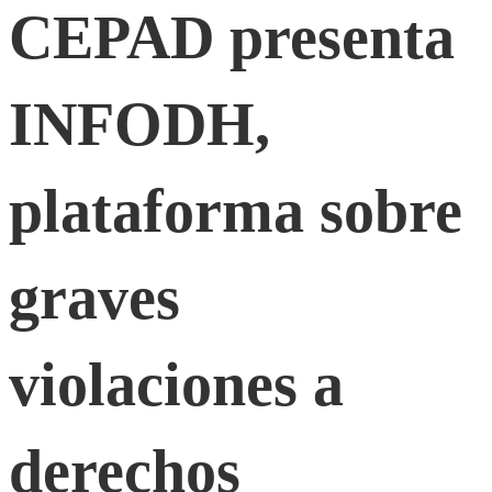
INFODH,
CEPAD presenta
plataforma
INFODH,
sobre
plataforma sobre
graves
graves
violaciones
violaciones a
a
derechos
derechos