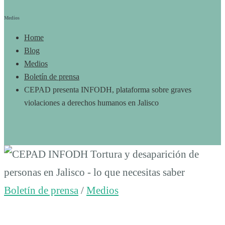
Medios
Home
Blog
Medios
Boletín de prensa
CEPAD presenta INFODH, plataforma sobre graves
violaciones a derechos humanos en Jalisco
CEPAD
presenta
Boletín de prensa
/
Medios