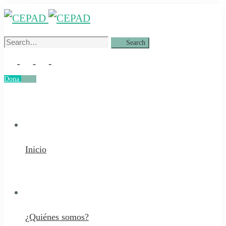
Search
Search
for:
Dona
Dona
Inicio
¿Quiénes somos?