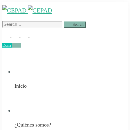
Search
Search
for:
Dona
Dona
Inicio
¿Quiénes somos?