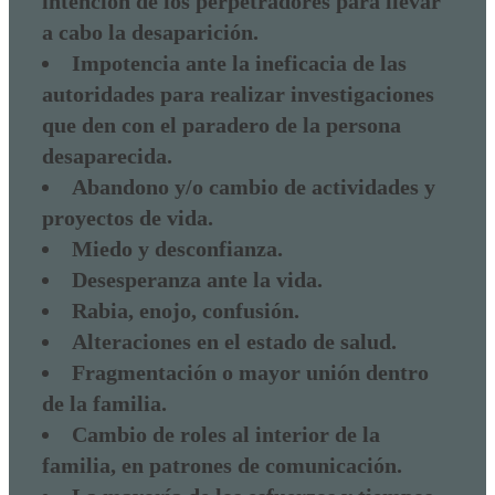
intención de los perpetradores para llevar
a cabo la desaparición.
Impotencia ante la ineficacia de las
autoridades para realizar investigaciones
que den con el paradero de la persona
desaparecida.
Abandono y/o cambio de actividades y
proyectos de vida.
Miedo y desconfianza.
Desesperanza ante la vida.
Rabia, enojo, confusión.
Alteraciones en el estado de salud.
Fragmentación o mayor unión dentro
de la familia.
Cambio de roles al interior de la
familia, en patrones de comunicación.