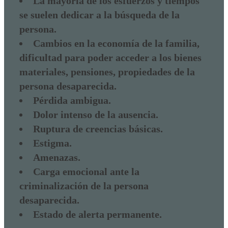
La mayoría de los esfuerzos y tiempos
se suelen dedicar a la búsqueda de la
persona.
Cambios en la economía de la familia,
dificultad para poder acceder a los bienes
materiales, pensiones, propiedades de la
persona desaparecida.
Pérdida ambigua.
Dolor intenso de la ausencia.
Ruptura de creencias básicas.
Estigma.
Amenazas.
Carga emocional ante la
criminalización de la persona
desaparecida.
Estado de alerta permanente.