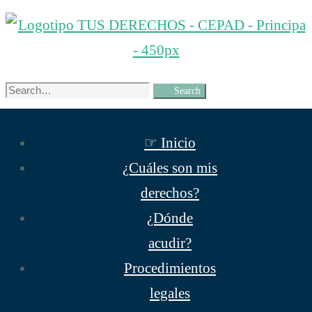
Herramientas
psicosociales
Search
Search
for:
☞ Inicio
¿Cuáles son mis
derechos?
¿Dónde
acudir?
Procedimientos
legales