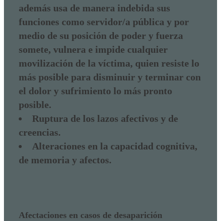
además usa de manera indebida sus
funciones como servidor/a pública y por
medio de su posición de poder y fuerza
somete, vulnera e impide cualquier
movilización de la víctima, quien resiste lo
más posible para disminuir y terminar con
el dolor y sufrimiento lo más pronto
posible.
Ruptura de los lazos afectivos y de
creencias.
Alteraciones en la capacidad cognitiva,
de memoria y afectos.
Afectaciones en casos de desaparición