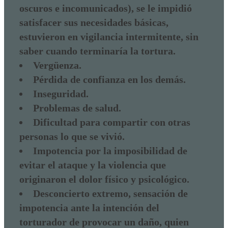
oscuros e incomunicados), se le impidió
satisfacer sus necesidades básicas,
estuvieron en vigilancia intermitente, sin
saber cuando terminaría la tortura.
Vergüenza.
Pérdida de confianza en los demás.
Inseguridad.
Problemas de salud.
Dificultad para compartir con otras
personas lo que se vivió.
Impotencia por la imposibilidad de
evitar el ataque y la violencia que
originaron el dolor físico y psicológico.
Desconcierto extremo, sensación de
impotencia ante la intención del
torturador de provocar un daño, quien