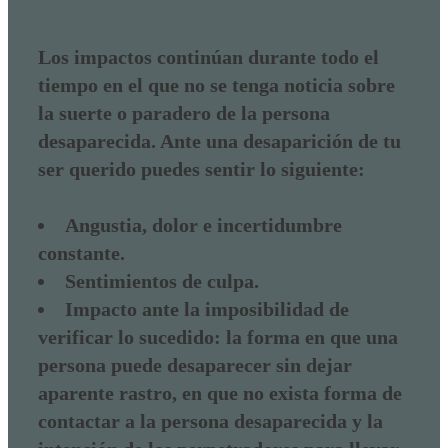
Los impactos continúan durante todo el
tiempo en el que no se tenga noticia sobre
la suerte o paradero de la persona
desaparecida. Ante una desaparición de tu
ser querido puedes sentir lo siguiente:
Angustia, dolor e incertidumbre
constante.
Sentimientos de culpa.
Impacto ante la imposibilidad de
verificar lo sucedido: la forma en que una
persona puede desaparecer sin dejar
aparente rastro, en que no exista forma de
contactar a la persona desaparecida y la