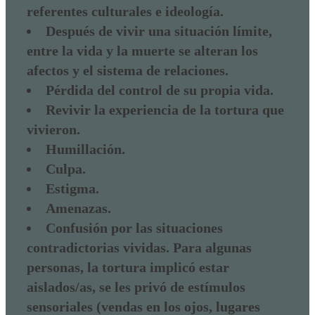
referentes culturales e ideología.
Después de vivir una situación límite,
entre la vida y la muerte se alteran los
afectos y el sistema de relaciones.
Pérdida del control de su propia vida.
Revivir la experiencia de la tortura que
vivieron.
Humillación.
Culpa.
Estigma.
Amenazas.
Confusión por las situaciones
contradictorias vividas. Para algunas
personas, la tortura implicó estar
aislados/as, se les privó de estímulos
sensoriales (vendas en los ojos, lugares