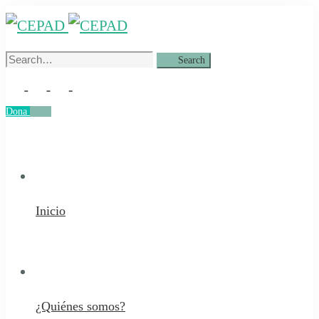
Search
Search
for:
Dona
Dona
Inicio
¿Quiénes somos?