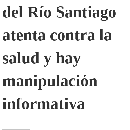
Río
del Río Santiago
Santiago
atenta contra la
atenta
salud y hay
contra
manipulación
la
salud
informativa
y