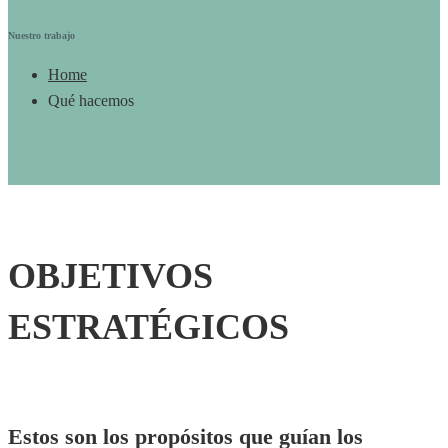
Nuestro trabajo
Home
Qué hacemos
Qué
OBJETIVOS
hacemos
ESTRATÉGICOS
Estos son los propósitos que guían los