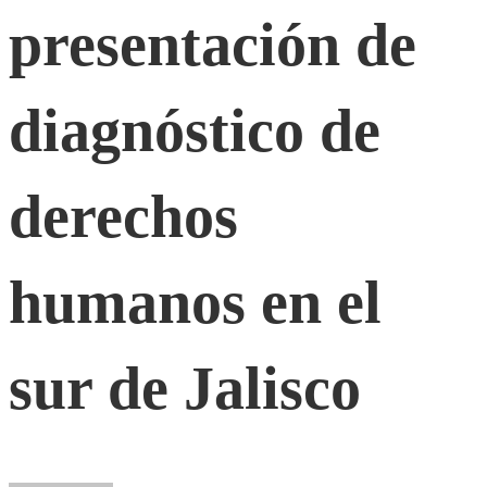
la
presentación de
presentación
diagnóstico de
de
derechos
diagnóstico
humanos en el
de
derechos
sur de Jalisco
humanos