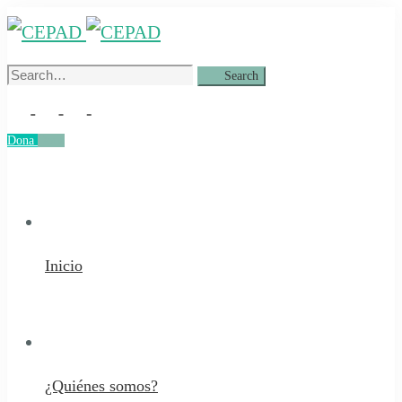
Search
Search
for:
Dona
Dona
Inicio
¿Quiénes somos?