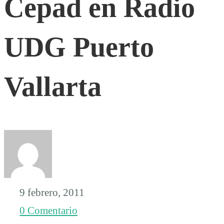
Cepad en Radio
en
UDG Puerto
Radio
Vallarta
UDG
Puerto
Vallarta
9 febrero, 2011
0 Comentario