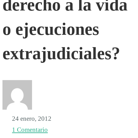
derecho a la vida
a
o ejecuciones
la
extrajudiciales?
vida
o
ejecuciones
extrajudiciales?
24 enero, 2012
1 Comentario