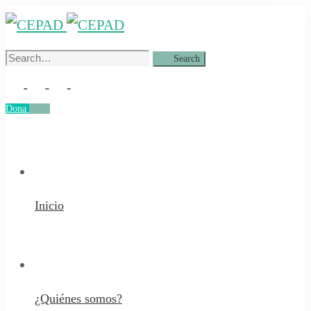
Search
Search
for:
Dona
Dona
Inicio
¿Quiénes somos?