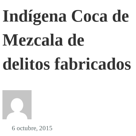
Indígena Coca de
la
Mezcala de
Comunidad
Indígena
delitos fabricados
Coca
de
Mezcala
6 octubre, 2015