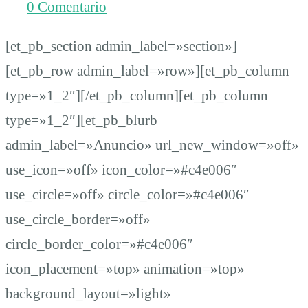
0 Comentario
de
[et_pb_section admin_label=»section»]
delitos
[et_pb_row admin_label=»row»][et_pb_column
type=»1_2″][/et_pb_column][et_pb_column
fabricados
type=»1_2″][et_pb_blurb
admin_label=»Anuncio» url_new_window=»off»
use_icon=»off» icon_color=»#c4e006″
use_circle=»off» circle_color=»#c4e006″
use_circle_border=»off»
circle_border_color=»#c4e006″
icon_placement=»top» animation=»top»
background_layout=»light»