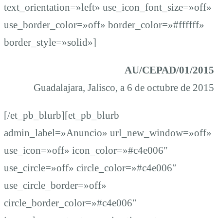
text_orientation=»left» use_icon_font_size=»off»
use_border_color=»off» border_color=»#ffffff»
border_style=»solid»]
AU/CEPAD/01/2015
Guadalajara, Jalisco, a 6 de octubre de 2015
[/et_pb_blurb][et_pb_blurb
admin_label=»Anuncio» url_new_window=»off»
use_icon=»off» icon_color=»#c4e006″
use_circle=»off» circle_color=»#c4e006″
use_circle_border=»off»
circle_border_color=»#c4e006″