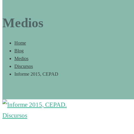
Medios
Home
Blog
Medios
Discursos
Informe 2015, CEPAD
Informe
Discursos
2015,