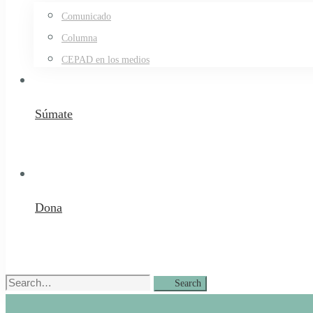
Comunicado
Columna
CEPAD en los medios
Súmate
Dona
Search
Search
for: