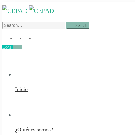
Search
Search
for:
Dona
Dona
Inicio
¿Quiénes somos?