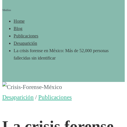
Medios
Home
Blog
Publicaciones
Desaparición
La crisis forense en México: Más de 52,000 personas
fallecidas sin identificar
La
Desaparición
/
Publicaciones
crisis
La crisis forense