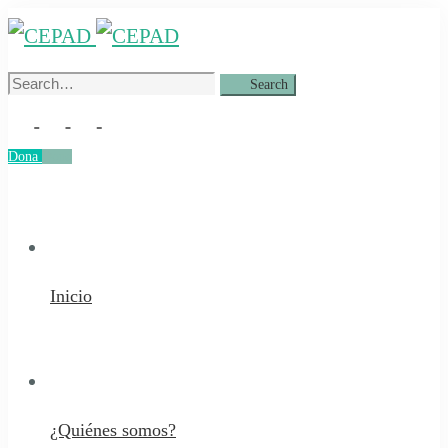
Search
Search
for:
Dona
Dona
Inicio
¿Quiénes somos?