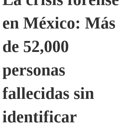
forense
en México: Más
en
México:
de 52,000
Más
personas
de
fallecidas sin
52,000
identificar
personas