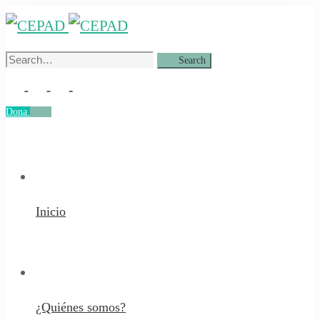
Search
Search
for:
Dona
Dona
Inicio
¿Quiénes somos?