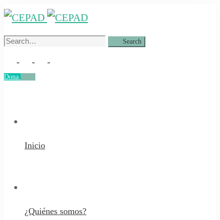
Search
Search
for:
Dona
Dona
Inicio
¿Quiénes somos?