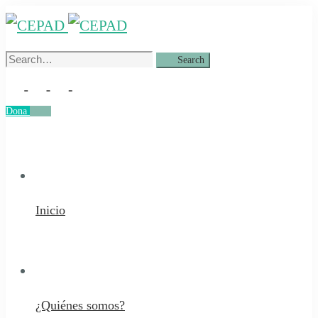
Search
Search
for:
Dona
Dona
Inicio
¿Quiénes somos?