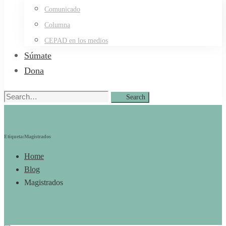
Comunicado
Columna
CEPAD en los medios
Súmate
Dona
Search
Search
for:
Etiqueta:Magistrados
Home
Blog
Magistrados