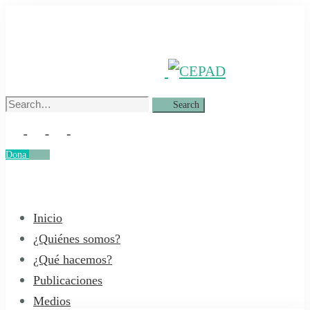
Search
Search
for:
Dona
Dona
Inicio
¿Quiénes somos?
¿Qué hacemos?
Publicaciones
Medios