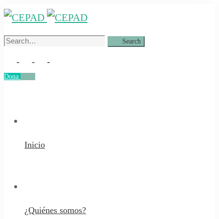
Search
Search
for:
Dona
Dona
Inicio
¿Quiénes somos?