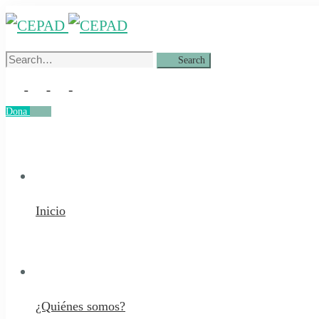
Search
Search
for:
Dona
Dona
Inicio
¿Quiénes somos?