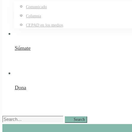
Comunicado
Columna
CEPAD en los medios
Súmate
Dona
Search
Search
for: