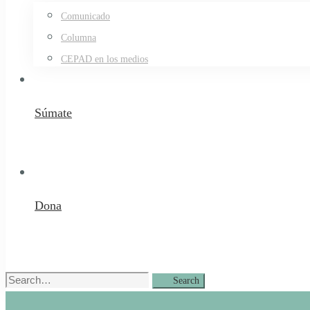
Comunicado
Columna
CEPAD en los medios
Súmate
Dona
Search
Search
for: