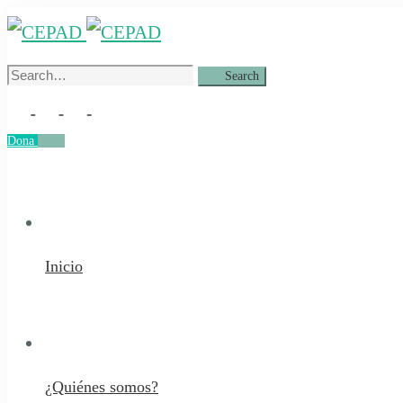
Search
Search
for:
Dona
Dona
Inicio
¿Quiénes somos?