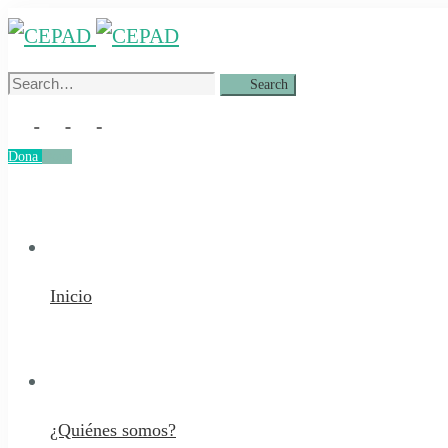
Search
Search
for:
Dona
Dona
Inicio
¿Quiénes somos?