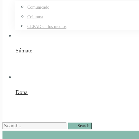
Comunicado
Columna
CEPAD en los medios
Súmate
Dona
Search
Search
for: