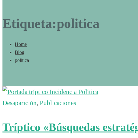
Etiqueta:politica
Home
Blog
politica
Desaparición
,
Publicaciones
Tríptico «Búsquedas estratég