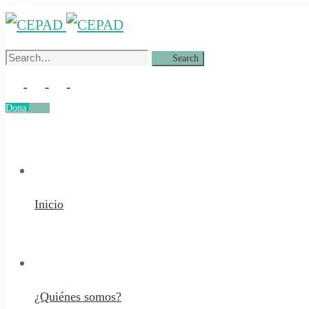
Search
Search
for:
Dona
Dona
Inicio
¿Quiénes somos?