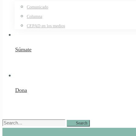
Comunicado
Columna
CEPAD en los medios
Súmate
Dona
Search
Search
for: