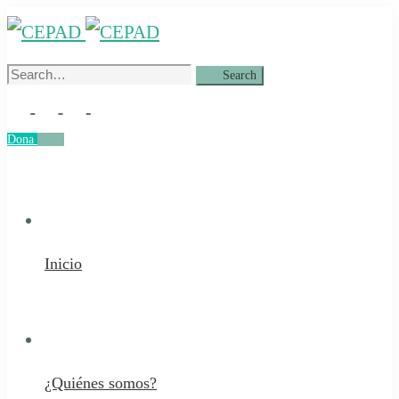
Search
Search
for:
Dona
Dona
Inicio
¿Quiénes somos?