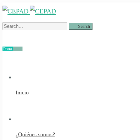
Search
Search
for:
Dona
Dona
Inicio
¿Quiénes somos?