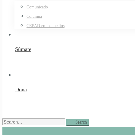
Comunicado
Columna
CEPAD en los medios
Súmate
Dona
Search
Search
for: