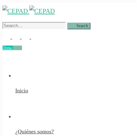
Search
Search
for:
Dona
Dona
Inicio
¿Quiénes somos?