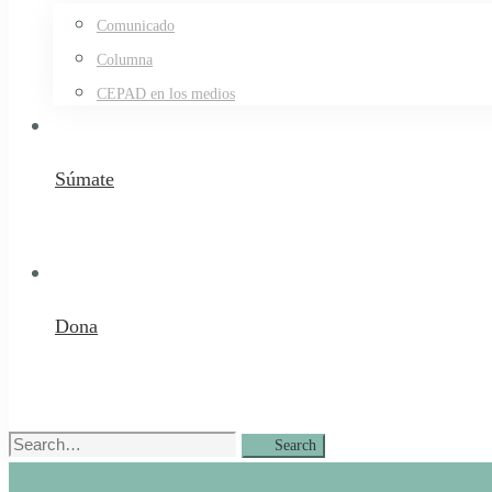
Comunicado
Columna
CEPAD en los medios
Súmate
Dona
Search
Search
for: