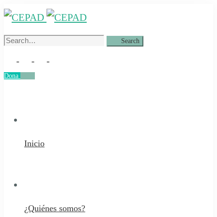
Search
Search
for:
Dona
Dona
Inicio
¿Quiénes somos?