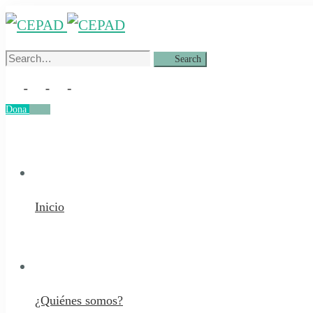
Search
Search
for:
Dona
Dona
Inicio
¿Quiénes somos?