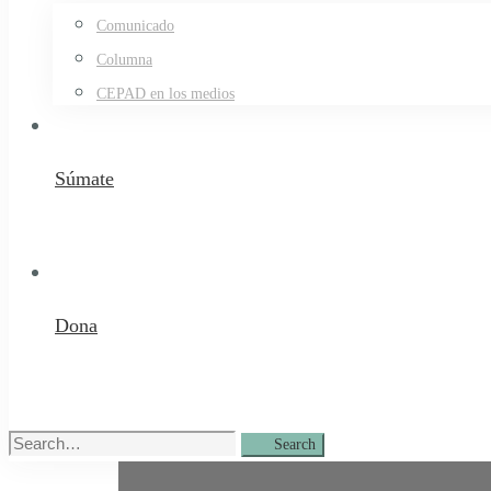
Comunicado
Columna
CEPAD en los medios
Súmate
Dona
Search
Search
for: