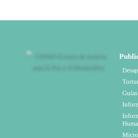
Publi
Desap
Tortu
Guías
Infor
Infor
Huma
Micro