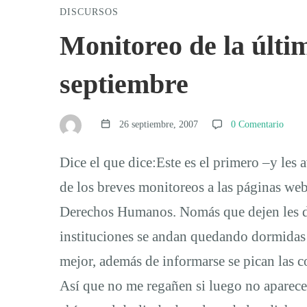
DISCURSOS
Monitoreo
Monitoreo de la últ
de
septiembre
la
26 septiembre, 2007
0 Comentario
última
Dice el que dice:Este es el primero –y le
de los breves monitoreos a las páginas web
semana
Derechos Humanos. Nomás que dejen les d
instituciones se andan quedando dormidas e
de
mejor, además de informarse se pican las co
Así que no me regañen si luego no aparecen
septiembre