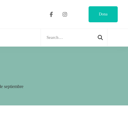
Dona
Search
for:
de septiembre