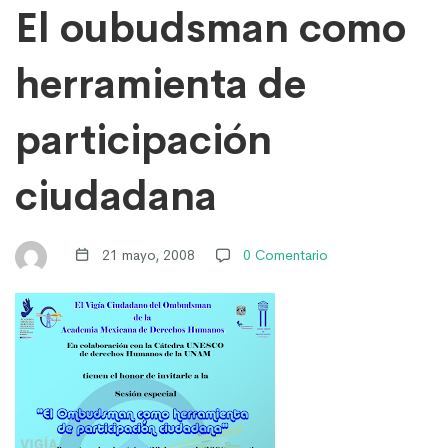
El
El oubudsman como
oubudsman
herramienta de
como
participación
ciudadana
herramienta
de
21 mayo, 2008
0 Comentario
participación
ciudadana