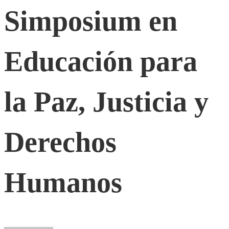
Simposium
Simposium en
en
Educación para
Educación
la Paz, Justicia y
para
Derechos
la
Paz,
Humanos
Justicia