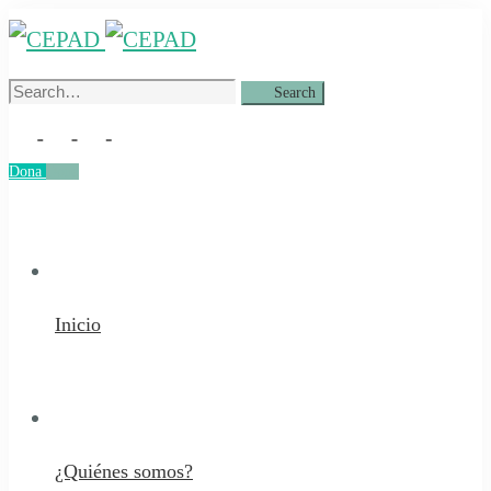
Search
Search
for:
Dona
Dona
Inicio
¿Quiénes somos?