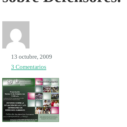
los
Derechos
Humanos,
13 octubre, 2009
presenta
3 Comentarios
informe
sobre
Defensores.