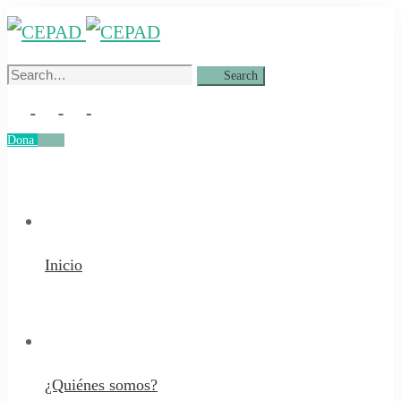
Search
Search
for:
Dona
Dona
Inicio
¿Quiénes somos?