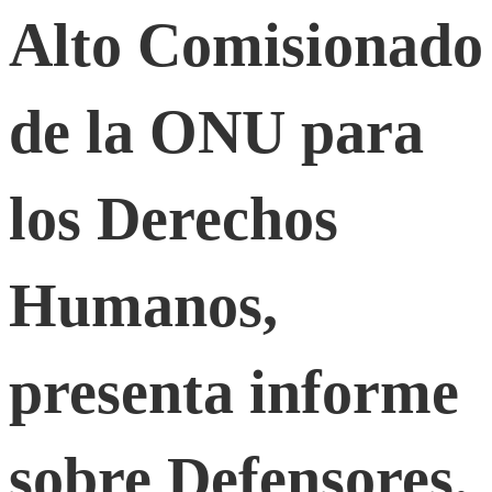
del
Alto Comisionado
Alto
de la ONU para
Comisionado
los Derechos
de
Humanos,
la
ONU
presenta informe
para
sobre Defensores.