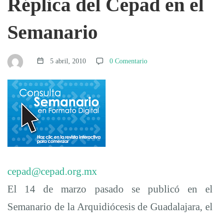
Réplica del Cepad en el
del
Semanario
Cepad
5 abril, 2010
0 Comentario
en
el
Semanario
cepad@cepad.org.mx
El 14 de marzo pasado se publicó en el
Semanario de la Arquidiócesis de Guadalajara, el