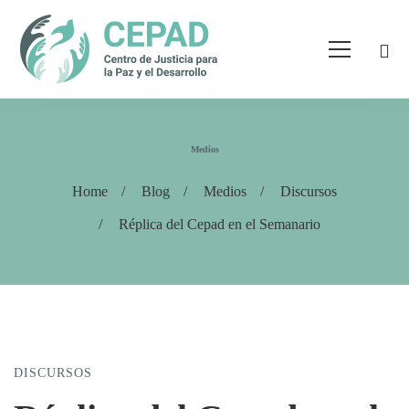
Medios
Home
Blog
Medios
Discursos
Réplica del Cepad en el Semanario
DISCURSOS
Réplica