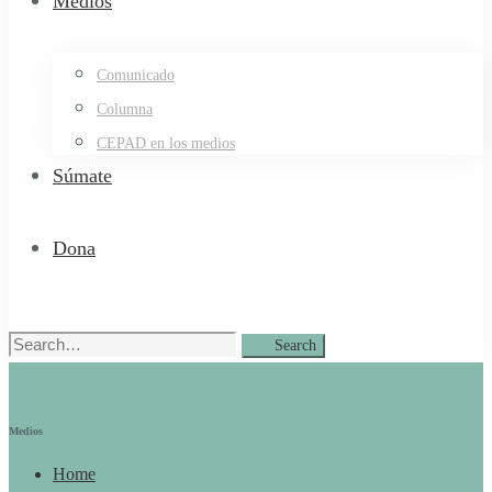
Medios
Comunicado
Columna
CEPAD en los medios
Súmate
Dona
Search
Search
for:
Medios
Home