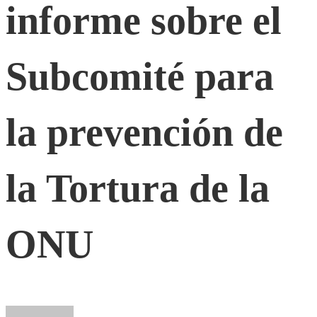
informe sobre el
público
Subcomité para
el
la prevención de
informe
sobre
la Tortura de la
el
ONU
Subcomité