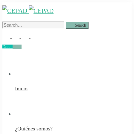
Search
Search
for:
Dona
Dona
Inicio
¿Quiénes somos?