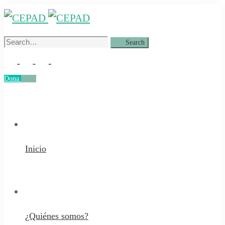
Search
Search
for:
Dona
Dona
Inicio
¿Quiénes somos?