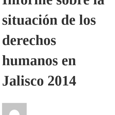
la
situación de los
situación
de
derechos
los
humanos en
derechos
Jalisco 2014
humanos
en