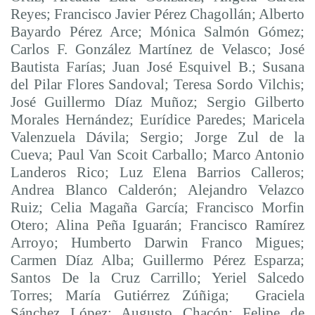
Reyes; Francisco Javier Pérez Chagollán; Alberto
Bayardo Pérez Arce; Mónica Salmón Gómez;
Carlos F. González Martínez de Velasco; José
Bautista Farías; Juan José Esquivel B.; Susana
del Pilar Flores Sandoval; Teresa Sordo Vilchis;
José Guillermo Díaz Muñoz; Sergio Gilberto
Morales Hernández;
Eurídice Paredes
; Maricela
Valenzuela Dávila; Sergio; Jorge Zul de la
Cueva; Paul Van Scoit Carballo; Marco Antonio
Landeros Rico; Luz Elena Barrios Calleros;
Andrea Blanco Calderón; Alejandro Velazco
Ruiz; Celia Magaña García; Francisco Morfin
Otero; Alina Peña Iguarán; Francisco Ramírez
Arroyo; Humberto Darwin Franco Migues;
Carmen Díaz Alba; Guillermo Pérez Esparza;
Santos De la Cruz Carrillo; Yeriel Salcedo
Torres; María Gutiérrez Zúñiga; Graciela
Sánchez López; Augusto Chacón; Felipe de