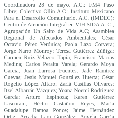
Coordinadora 28 de mayo, A.C.; FM4 Paso
Libre; Colectivo Ollin A.C.; Instituto Mexicano
Para el Desarrollo Comunitario. A.C. (IMDEC);
Centro de Atención Integral en VIH SIDA A. C.;
Agrupación Un Salto de Vida A.C; Asamblea
Regional de Afectados Ambientales; César
Octavio Pérez Verónica; Paola Lazo Corvera;
Jorge Narro Monroy; Teresa Gutiérrez Zúñiga;
Carmen Ruiz Velazco Tapia; Francisco Macías
Medina; Carlos Peralta Varela; Gerardo Moya
García; Juan Larrosa Fuentes; Jade Ramírez
Cuevas; Jesús Manuel González Huerta; César
Rogelio López Alfaro; Zariá Casillas Olivares;
Itzel Albarrán Vázquez; Yoana Noemí Rodriguez
García; Arturo Espinoza; Karen Gutiérrez
Lascurain; Héctor Castañon Reyes; María
Guadalupe Ramos Ponce; Jaime Hernández
Ortiz; Arcadia Lara González; Ángela García